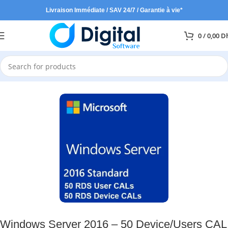
Livraison Immédiate / SAV 24/7 / Garantie à vie*
0
/
0,00
D
Accueil
Windows Server
Windows Server 2016 – 50 Device/Users CAL