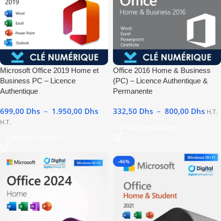
Microsoft Office 2019 Home et
Office 2016 Home & Business
Business PC – Licence
(PC) – Licence Authentique &
Authentique
Permanente
699,00
Dhs
–
1.950,00
Dhs
332,50
Dhs
–
800,00
Dhs
H.T.
H.T.
Choix Des Options
Choix Des Options
-46%