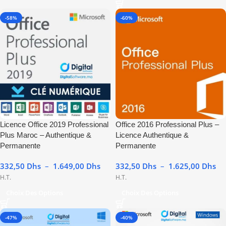
-58%
-60%
Licence Office 2019 Professional
Office 2016 Professional Plus –
Plus Maroc – Authentique &
Licence Authentique &
Permanente
Permanente
332,50
Dhs
–
1.649,00
Dhs
332,50
Dhs
–
1.625,00
Dhs
H.T.
H.T.
Choix Des Options
Choix Des Options
-47%
-40%