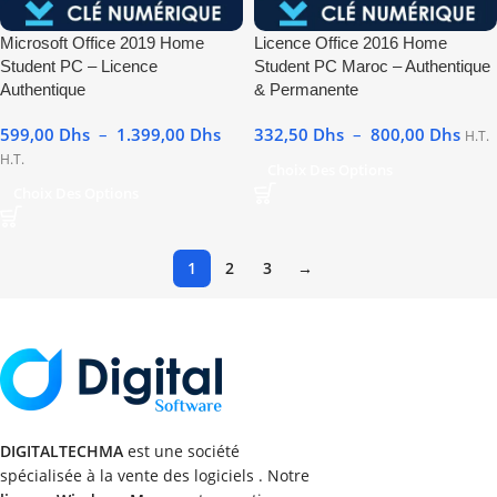
Microsoft Office 2019 Home
Licence Office 2016 Home
Student PC – Licence
Student PC Maroc – Authentique
Authentique
& Permanente
599,00
Dhs
–
1.399,00
Dhs
332,50
Dhs
–
800,00
Dhs
H.T.
H.T.
Choix Des Options
Choix Des Options
1
2
3
→
DIGITALTECHMA
est une société
spécialisée à la vente des logiciels . Notre