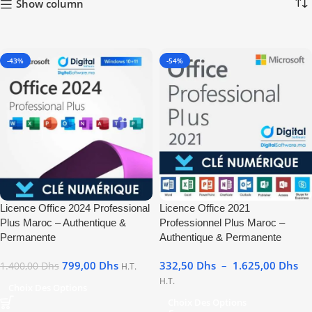
Show column
-43%
-54%
Licence Office 2024 Professional
Licence Office 2021
Plus Maroc – Authentique &
Professionnel Plus Maroc –
Permanente
Authentique & Permanente
799,00
Dhs
332,50
Dhs
–
1.625,00
Dhs
1.400,00
Dhs
H.T.
H.T.
Choix Des Options
Choix Des Options