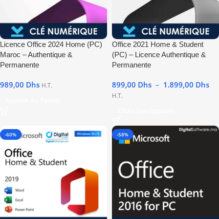
Licence Office 2024 Home (PC)
Office 2021 Home & Student
Maroc – Authentique &
(PC) – Licence Authentique &
Permanente
Permanente
989,00
Dhs
899,00
Dhs
–
1.899,00
Dhs
H.T.
H.T.
Ajouter Au Panier
Choix Des Options
-60%
-58%