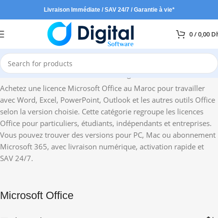
Livraison Immédiate / SAV 24/7 / Garantie à vie*
0
/
0,00
D
Accueil
Affichage de 1–12 sur 26 résultats
Achetez une licence Microsoft Office au Maroc pour travailler
avec Word, Excel, PowerPoint, Outlook et les autres outils Office
selon la version choisie. Cette catégorie regroupe les licences
Office pour particuliers, étudiants, indépendants et entreprises.
Vous pouvez trouver des versions pour PC, Mac ou abonnement
Microsoft 365, avec livraison numérique, activation rapide et
SAV 24/7.
Microsoft Office