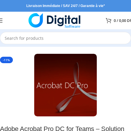
Livraison Immédiate / SAV 24/7 / Garantie à vie*
0
/
0,00
D
Accueil
Adobe
-11%
Adobe Acrobat Pro DC for Teams – Solution