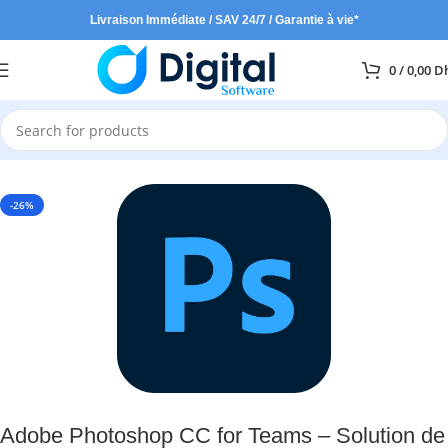
Livraison Immédiate / SAV 24/7 / Garantie à vie*
0
/
0,00
D
Accueil
Adobe
-26%
Adobe Photoshop CC for Teams – Solution de