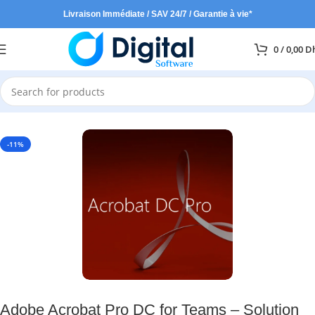
Livraison Immédiate / SAV 24/7 / Garantie à vie*
0
/
0,00
D
Accueil
Adobe
-11%
Adobe Acrobat Pro DC for Teams – Solution